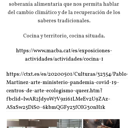
soberanía alimentaria que nos permita hablar
del cambio climático y de la recuperación de los
saberes tradicionales.
Cocina y territorio, cocina situada.
https://www.macba.cat/es/exposiciones-
actividades/actividades/cocina-1
https://ctxt.es/es/20200501/Culturas/32354/Pablo
Martinez-arte-ministerio-pandemia-covid-19-
centros-de-arte-ecologismo-queer.htm?
fbclid=IwAR2JdyoW7V9zi61LMeEv2U9ZAz-
ASxSw25DiS0-6kbmQGFy23fOIG30nH1k