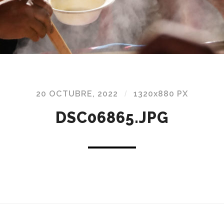
20 OCTUBRE, 2022
/
1320
x
880 PX
DSC06865.JPG