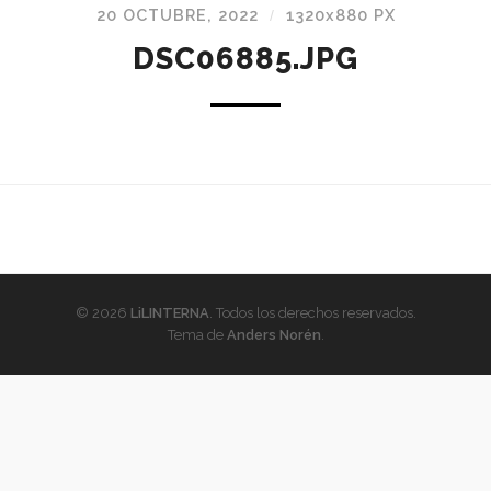
20 OCTUBRE, 2022
1320
x
880 PX
/
DSC06885.JPG
© 2026
LiLINTERNA
. Todos los derechos reservados.
Tema de
Anders Norén
.