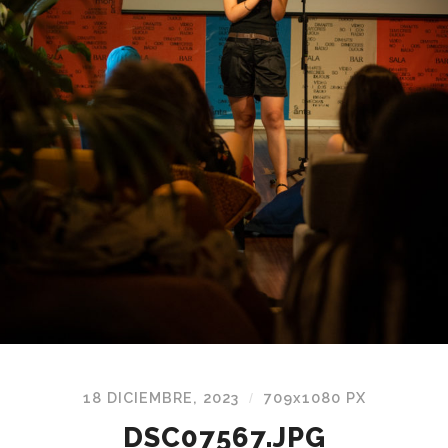
18 DICIEMBRE, 2023
709
x
1080 PX
/
DSC07567.JPG