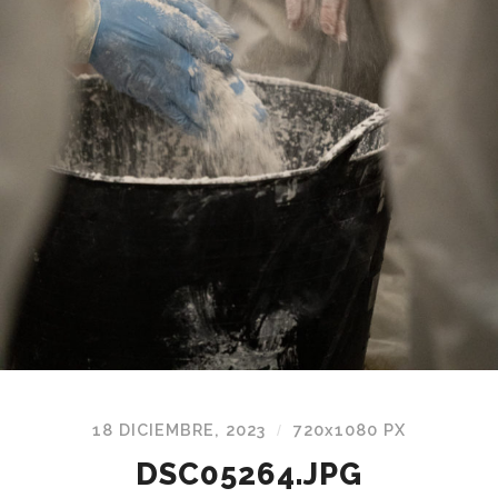
18 DICIEMBRE, 2023
720
x
1080 PX
/
DSC05264.JPG