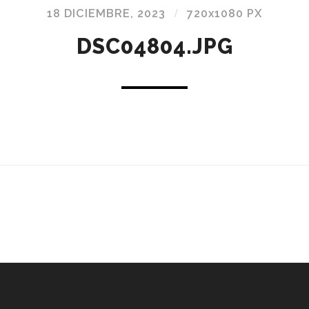
18 DICIEMBRE, 2023
/
720
x
1080 PX
DSC04804.JPG