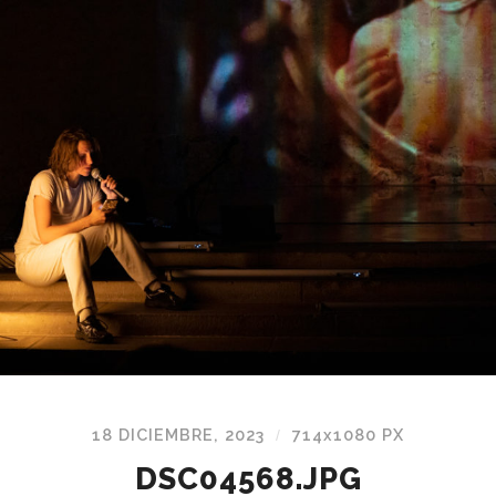
18 DICIEMBRE, 2023
714
x
1080 PX
/
DSC04568.JPG