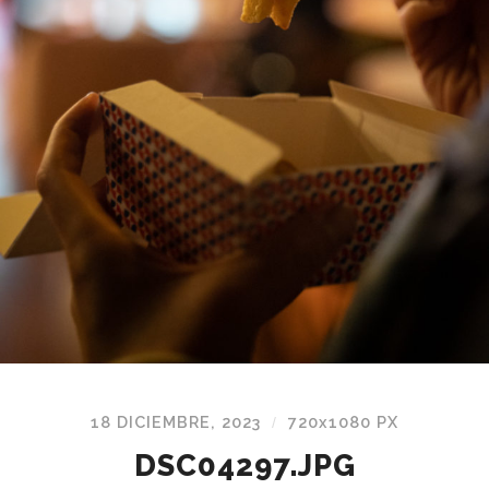
18 DICIEMBRE, 2023
720
x
1080 PX
/
DSC04297.JPG