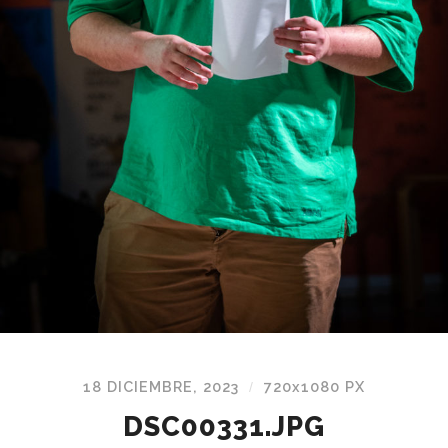
18 DICIEMBRE, 2023
720
x
1080 PX
/
DSC00331.JPG