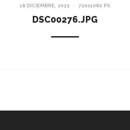
18 DICIEMBRE, 2023
/
720
x
1080 PX
DSC00276.JPG