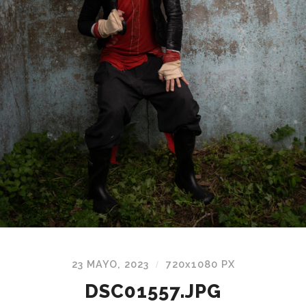
23 MAYO, 2023
720
x
1080 PX
/
DSC01557.JPG