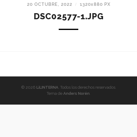
20 OCTUBRE, 2022
1320
x
880 PX
/
DSC02577-1.JPG
© 2026
LiLINTERNA
. Todos los derechos reservados.
Tema de
Anders Norén
.