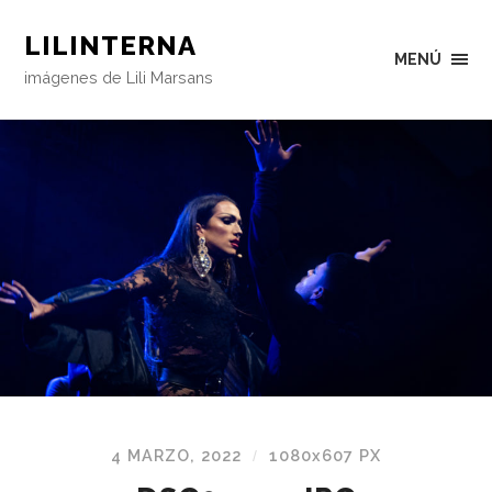
LILINTERNA
MENÚ
imágenes de Lili Marsans
4 MARZO, 2022
1080
x
607 PX
/