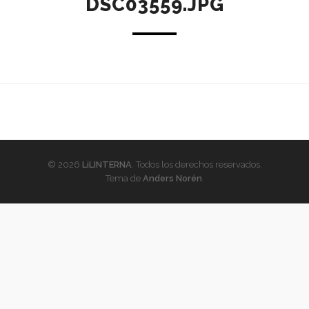
DSC03559.JPG
© 2026
LiLINTERNA
. Todos los derechos reservados.
Tema de
Anders Norén
.