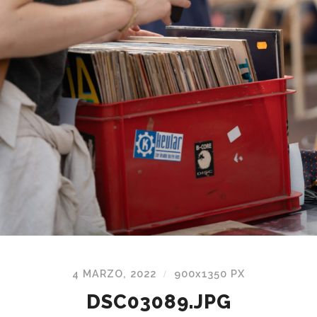
4 MARZO, 2022
900
x
1350 PX
/
DSC03089.JPG