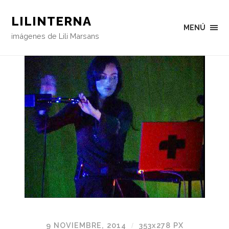
LILINTERNA
MENÚ
imágenes de Lili Marsans
9 NOVIEMBRE, 2014
353
x
278 PX
/