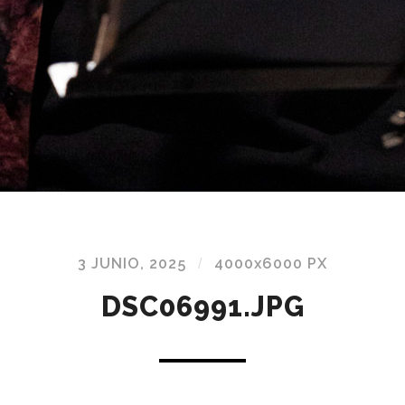
3 JUNIO, 2025
/
4000
x
6000 PX
DSC06991.JPG